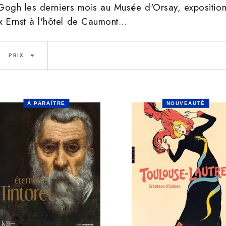
 Gogh les derniers mois au Musée d'Orsay, exposition
Ernst à l'hôtel de Caumont...
arrow_drop_down
PRIX
À PARAÎTRE
NOUVEAUTÉ