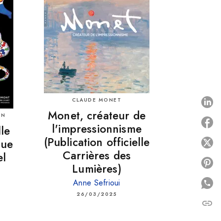
CLAUDE MONET
P
Monet, créateur de
ON
l'impressionnisme
lle
(Publication officielle
que
P
Carrières des
el
P
Lumières)
Anne Sefrioui
26/03/2025
link
C