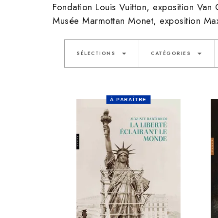
Fondation Louis Vuitton, exposition Van
Musée Marmottan Monet, exposition Max 
arrow_drop_down
arrow_drop_down
SÉLECTIONS
CATÉGORIES
À PARAÎTRE