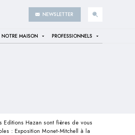
NEWSLETTER
search
NOTRE MAISON
PROFESSIONNELS
arrow_drop_down
arrow_drop_down
es Editions Hazan sont fières de vous
es : Exposition Monet-Mitchell à la