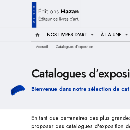
MENU
RECHERCHE
CONTENU
NOS LIVRES D'ART
À LA UNE
home
arrow_drop_down
arrow_drop_down
Accueil
Catalogues d’exposition
—
Catalogues d’exposi
Bienvenue dans notre sélection de cat
En tant que partenaires des plus grandes
proposer des catalogues d'exposition de