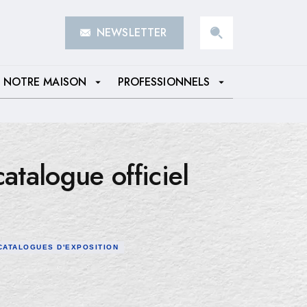
NEWSLETTER
search
NOTRE MAISON
PROFESSIONNELS
arrow_drop_down
arrow_drop_down
atalogue officiel
CATALOGUES D'EXPOSITION