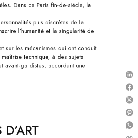
es. Dans ce Paris fin-de-siècle, la
ersonnalités plus discrètes de la
scrire l’humanité et la singularité de
 et sur les mécanismes qui ont conduit
 maîtrise technique, à des sujets
et avant-gardistes, accordant une
P
P
P
 D’ART
link