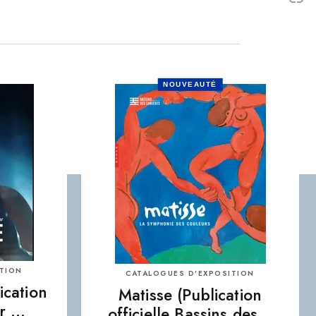
C
NOUVEAUTÉ
ITION
CATALOGUES D’EXPOSITION
ication
Matisse (Publication
er …
officielle Bassins des…