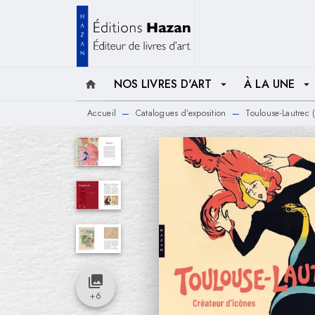
MENU
RECHERCHE
CONTENU
NOS LIVRES D'ART
À LA UNE
home
arrow_drop_down
arrow_drop_down
Accueil
Catalogues d’exposition
Toulouse-Lautrec (
—
—
collections
+
6