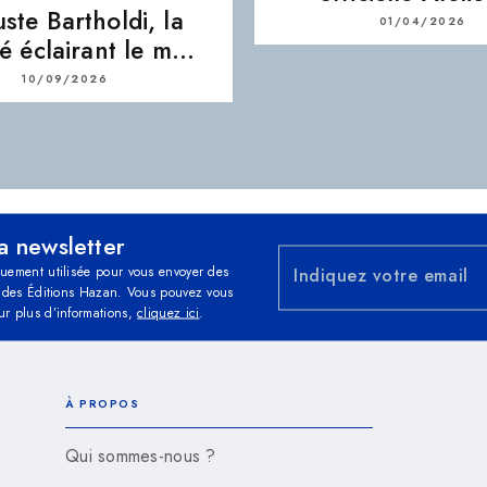
ste Bartholdi, la
01/04/2026
té éclairant le m…
10/09/2026
la newsletter
quement utilisée pour vous envoyer des
Indiquez votre email
és des Éditions Hazan. Vous pouvez vous
ur plus d’informations,
cliquez ici
.
À PROPOS
Qui sommes-nous ?