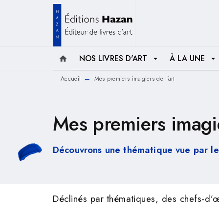
MENU
RECHERCHE
CONTENU
NOS LIVRES D'ART
À LA UNE
home
arrow_drop_down
arrow_drop_down
Accueil
Mes premiers imagiers de l'art
—
Mes premiers imagie
Découvrons une thématique vue par les
Déclinés par thématiques, des chefs-d’œ