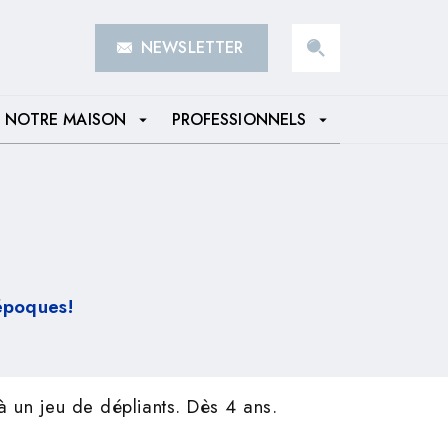
NEWSLETTER
search
NOTRE MAISON
PROFESSIONNELS
arrow_drop_down
arrow_drop_down
 époques!
à un jeu de dépliants. Dès 4 ans.