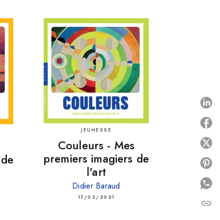
P
JEUNESSE
Couleurs - Mes
P
premiers imagiers de
 de
P
l'art
Didier Baraud
17/03/2021
link
C