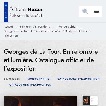
MENU
RECHERCHE
CONTENU
menu
PIED DE PAGE
Accueil
Peinture - Art occidental
Monographie
—
—
—
Georges de La Tour. Entre ombre et lumière. Catalogue officiel de
l'exposition
Georges de La Tour. Entre ombre
et lumière. Catalogue officiel de
l'exposition
10/09/2025
MONOGRAPHIE
CATALOGUES D’EXPOSITION
CATALOGUES D'EXPOSITION