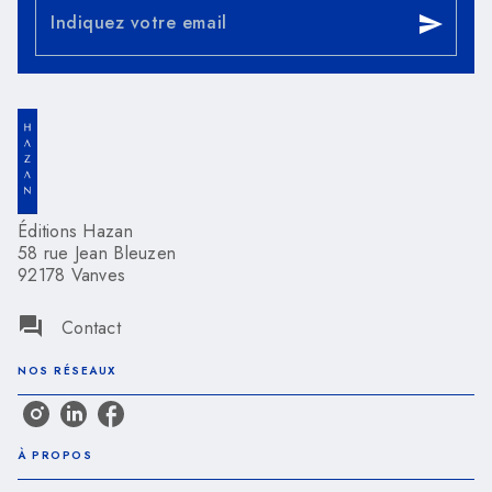
Indiquez votre email
send
Éditions Hazan
58 rue Jean Bleuzen
92178 Vanves
question_answer
Contact
NOS RÉSEAUX
À PROPOS