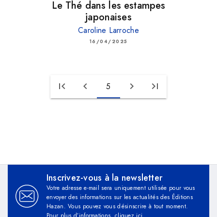
Le Thé dans les estampes
japonaises
Caroline Larroche
16/04/2025
first_page
chevron_left
chevron_right
last_page
5
Inscrivez-vous à la newsletter
Votre adresse e-mail sera uniquement utilisée pour vous
envoyer des informations sur les actualités des Éditions
Hazan. Vous pouvez vous désinscrire à tout moment.
Pour plus d’informations,
cliquez ici
.