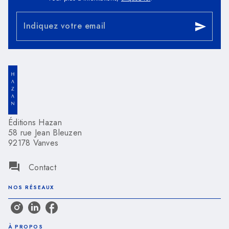
Indiquez votre email
send
Éditions Hazan
58 rue Jean Bleuzen
92178 Vanves
question_answer
Contact
NOS RÉSEAUX
À PROPOS