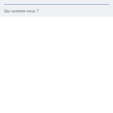
Qui sommes-nous ?
FAQ
Soumettre votre manuscrit
NOS LIVRES D'ART
Nos éditions spéciales
Tous nos auteurs
Nos sélections de livres d'art
Tous nos livres
Mentions légales