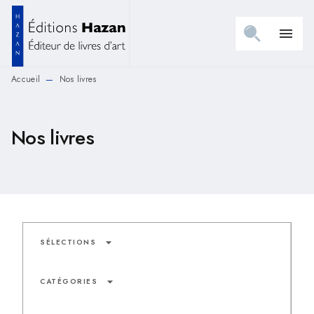
MENU
RECHERCHE
CONTENU
menu
PIED DE PAGE
Accueil
Nos livres
—
Nos livres
arrow_drop_down
SÉLECTIONS
arrow_drop_down
CATÉGORIES