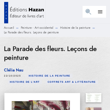
MENU
RECHERCHE
CONTENU
menu
PIED DE PAGE
Accueil
Peinture - Art occidental
Histoire de la peinture
—
—
—
La Parade des fleurs. Leçons de peinture
La Parade des fleurs. Leçons de
peinture
Clélia Nau
22/10/2025
HISTOIRE DE LA PEINTURE
HISTOIRE DE L'ART
COFFRETS ART & LITTÉRATURE