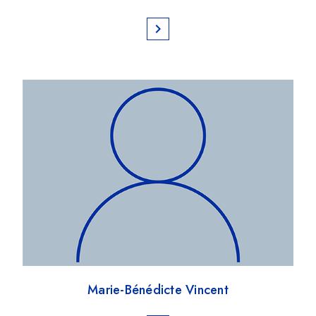
chevron_right
Marie-Bénédicte Vincent