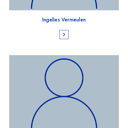
Ingelies Vermeulen
chevron_right