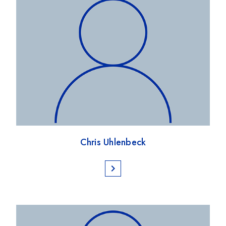
Chris Uhlenbeck
chevron_right