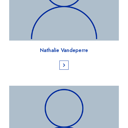
Nathalie Vandeperre
chevron_right