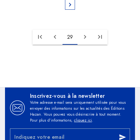
chevron_right
first_page
chevron_left
chevron_right
last_page
29
Inscrivez-vous à la newsletter
Votre adresse e-mail sera uniquement utilisée pour vous
envoyer des informations sur les actualités des Éditions
Hazan. Vous pouvez vous désinscrire à tout moment.
Pour plus d’informations,
cliquez ici
.
Indiquez votre email
send