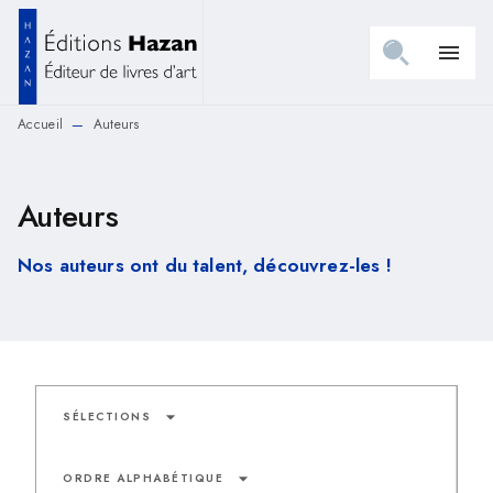
MENU
RECHERCHE
CONTENU
menu
PIED DE PAGE
Accueil
Auteurs
—
Auteurs
Nos auteurs ont du talent, découvrez-les !
arrow_drop_down
SÉLECTIONS
arrow_drop_down
ORDRE ALPHABÉTIQUE