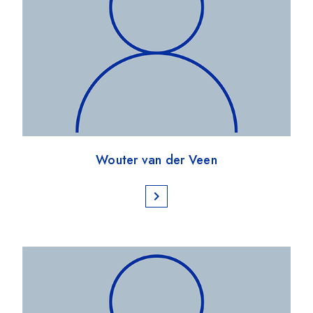
Wouter van der Veen
chevron_right