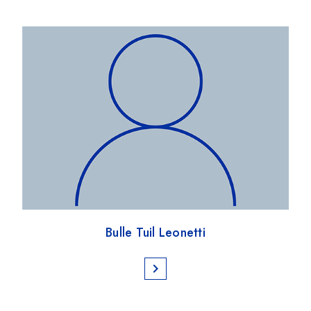
Bulle Tuil Leonetti
chevron_right