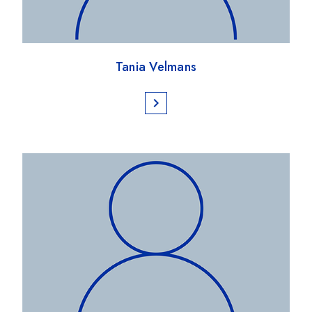
Tania Velmans
chevron_right