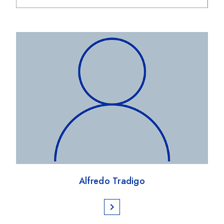
Alfredo Tradigo
chevron_right