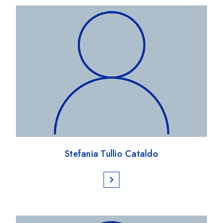
Stefania Tullio Cataldo
chevron_right