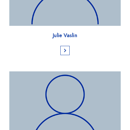
Julie Vaslin
chevron_right