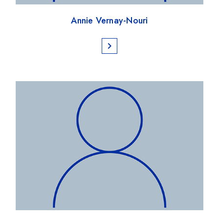
Annie Vernay-Nouri
chevron_right