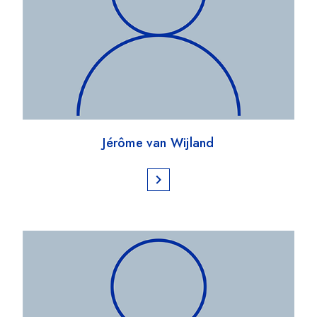
Jérôme van Wijland
chevron_right