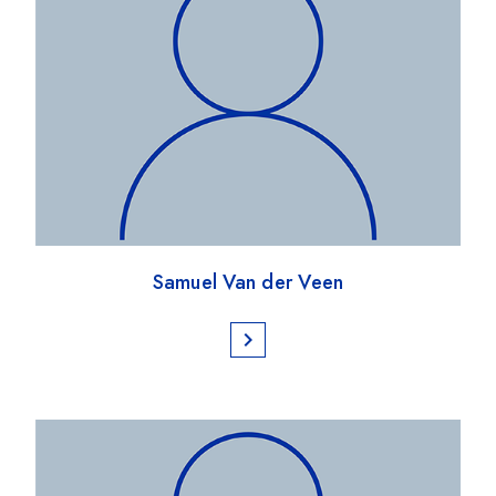
Samuel Van der Veen
chevron_right