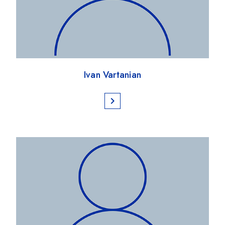
Ivan Vartanian
chevron_right