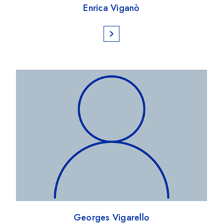
Enrica Viganò
chevron_right
Georges Vigarello