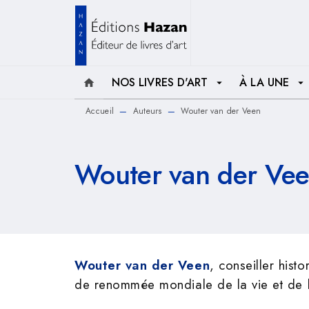
MENU
RECHERCHE
CONTENU
NOS LIVRES D'ART
À LA UNE
home
arrow_drop_down
arrow_drop_down
Accueil
Auteurs
Wouter van der Veen
—
—
Wouter van der Ve
Wouter van der Veen
, conseiller hist
de renommée mondiale de la vie et de 