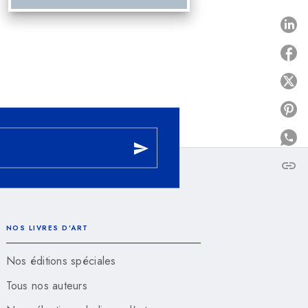
P
P
P
send
link
C
NOS LIVRES D'ART
Nos éditions spéciales
Tous nos auteurs