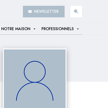
NEWSLETTER
search
NOTRE MAISON
PROFESSIONNELS
arrow_drop_down
arrow_drop_down