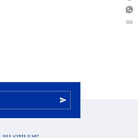
link
C
send
NOS LIVRES D'ART