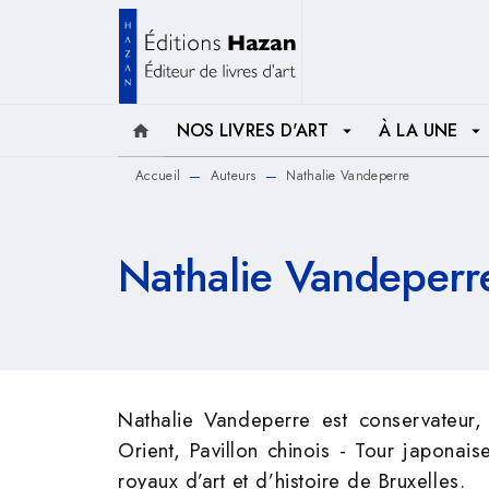
MENU
RECHERCHE
CONTENU
NOS LIVRES D'ART
À LA UNE
home
arrow_drop_down
arrow_drop_down
Accueil
Auteurs
Nathalie Vandeperre
—
—
Nathalie Vandeperr
Nathalie Vandeperre est conservateur
Orient, Pavillon chinois - Tour japonai
royaux d’art et d’histoire de Bruxelles.