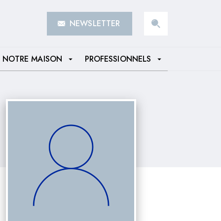
NEWSLETTER
search
NOTRE MAISON
PROFESSIONNELS
arrow_drop_down
arrow_drop_down