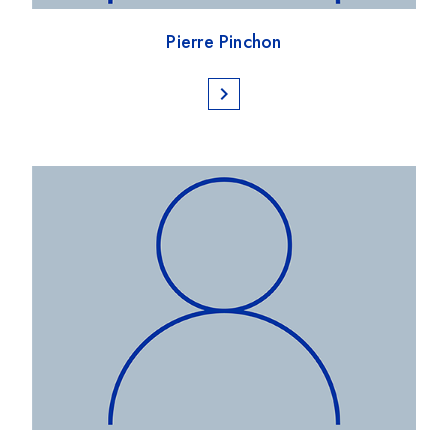
Pierre Pinchon
chevron_right