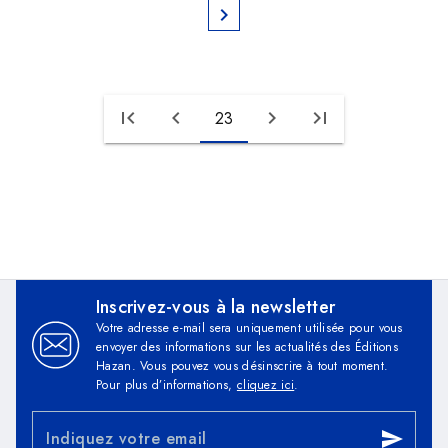
chevron_right
first_page
chevron_left
chevron_right
last_page
23
Inscrivez-vous à la newsletter
Votre adresse e-mail sera uniquement utilisée pour vous
envoyer des informations sur les actualités des Éditions
Hazan. Vous pouvez vous désinscrire à tout moment.
Pour plus d’informations,
cliquez ici
.
Indiquez votre email
send