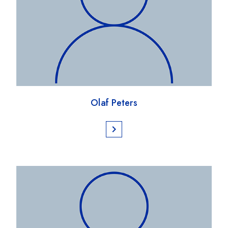
Olaf Peters
chevron_right