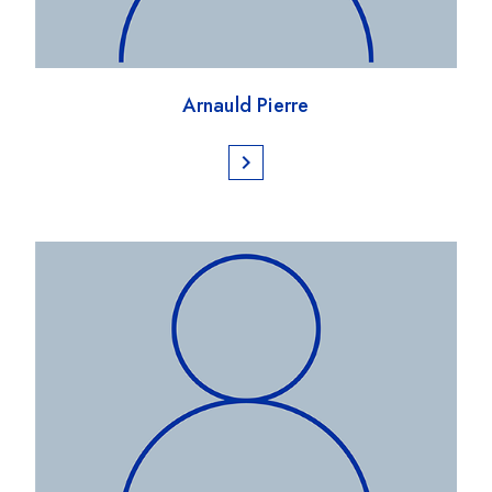
Arnauld Pierre
chevron_right