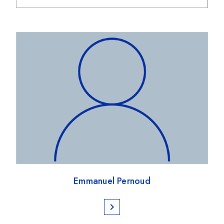
Emmanuel Pernoud
chevron_right