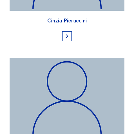
Cinzia Pieruccini
chevron_right