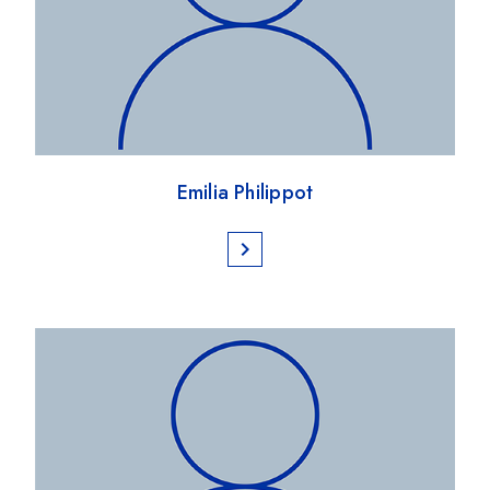
Emilia Philippot
chevron_right