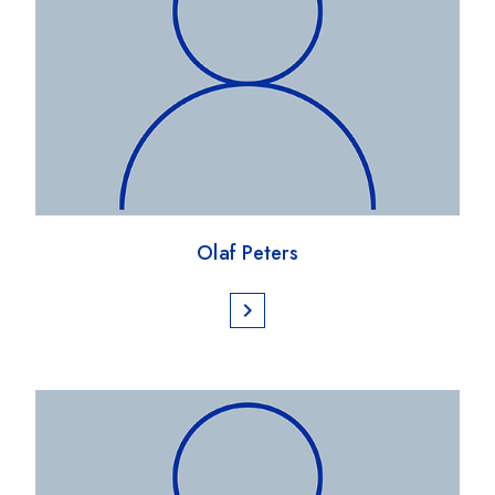
Olaf Peters
chevron_right