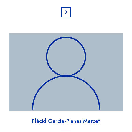
chevron_right
Plàcid Garcia-Planas Marcet