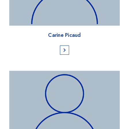
Carine Picaud
chevron_right