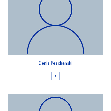
Denis Peschanski
chevron_right