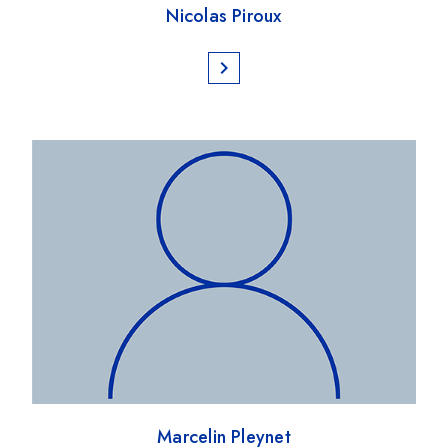
Nicolas Piroux
chevron_right
Marcelin Pleynet