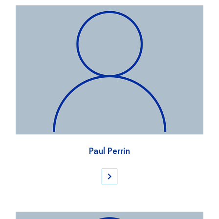
Paul Perrin
chevron_right