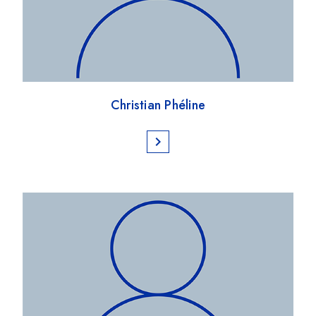
Christian Phéline
chevron_right