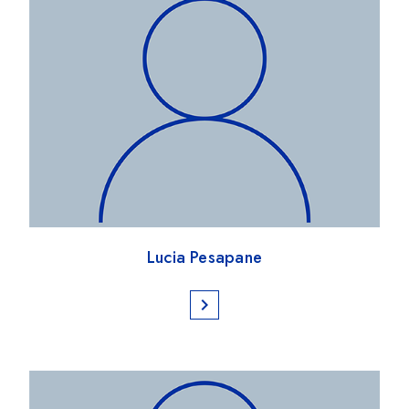
Lucia Pesapane
chevron_right