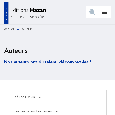
MENU
RECHERCHE
CONTENU
menu
PIED DE PAGE
Accueil
Auteurs
—
Auteurs
Nos auteurs ont du talent, découvrez-les !
arrow_drop_down
SÉLECTIONS
arrow_drop_down
ORDRE ALPHABÉTIQUE