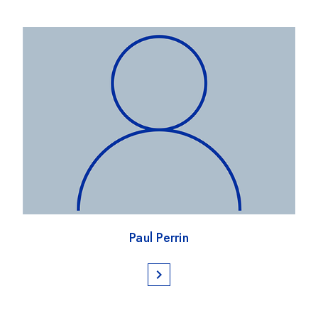
Paul Perrin
chevron_right