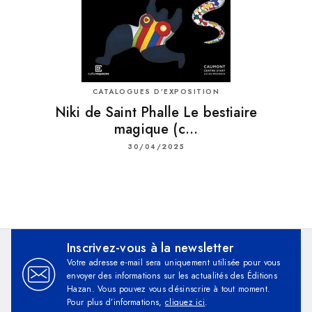
CATALOGUES D’EXPOSITION
Niki de Saint Phalle Le bestiaire
magique (c…
30/04/2025
Inscrivez-vous à la newsletter
Votre adresse e-mail sera uniquement utilisée pour vous
envoyer des informations sur les actualités des Éditions
Hazan. Vous pouvez vous désinscrire à tout moment.
Pour plus d’informations,
cliquez ici
.