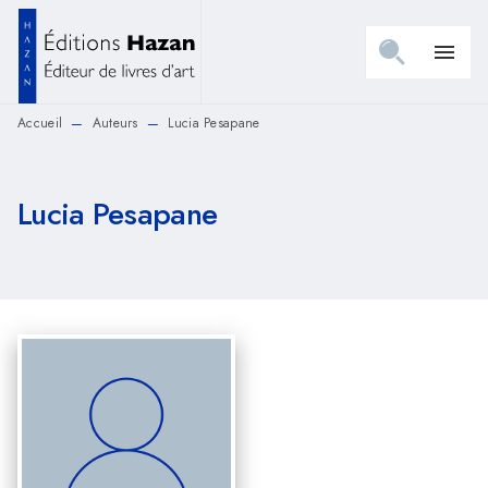
MENU
RECHERCHE
CONTENU
menu
PIED DE PAGE
Accueil
Auteurs
Lucia Pesapane
—
—
Lucia Pesapane