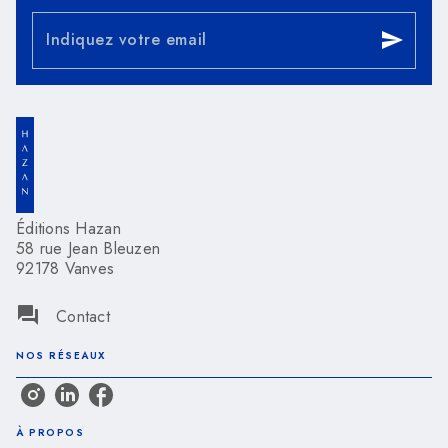
Indiquez votre email
send
Éditions Hazan
58 rue Jean Bleuzen
92178 Vanves
question_answer
Contact
NOS RÉSEAUX
À PROPOS