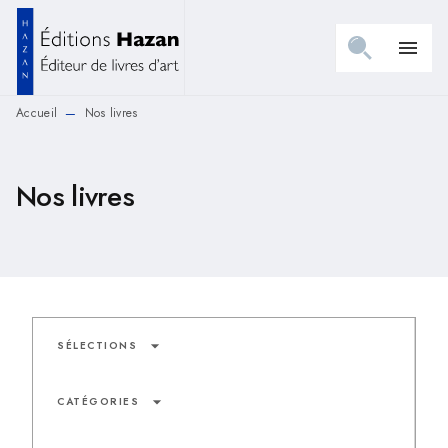
MENU
RECHERCHE
CONTENU
menu
PIED DE PAGE
Accueil
Nos livres
—
Nos livres
arrow_drop_down
SÉLECTIONS
arrow_drop_down
CATÉGORIES