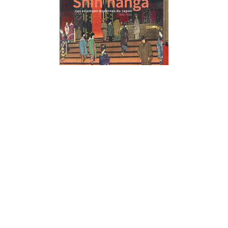
ESTAMPES - ART ASIATIQUE
Shin hanga. Les estampes modernes
du Japon. 1900-1960
Chris Uhlenbeck
21/09/2022