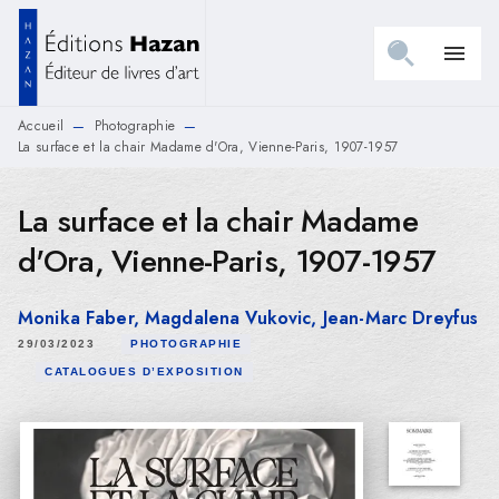
MENU
RECHERCHE
CONTENU
menu
PIED DE PAGE
Accueil
Photographie
—
—
La surface et la chair Madame d'Ora, Vienne-Paris, 1907-1957
La surface et la chair Madame
d'Ora, Vienne-Paris, 1907-1957
Monika Faber
,
Magdalena Vukovic
,
Jean-Marc Dreyfus
29/03/2023
PHOTOGRAPHIE
CATALOGUES D’EXPOSITION