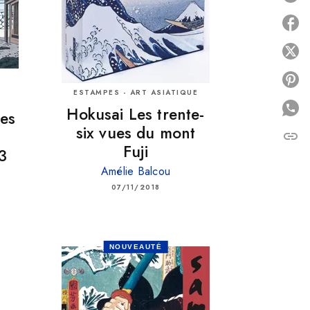
P
P
ESTAMPES - ART ASIATIQUE
Hokusai Les trente-
es
six vues du mont
link
C
Fuji
3
Amélie Balcou
07/11/2018
NOUVEAUTÉ