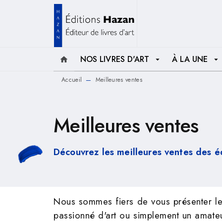
MENU
RECHERCHE
CONTENU
NOS LIVRES D'ART
À LA UNE
home
arrow_drop_down
arrow_drop_down
Accueil
Meilleures ventes
—
Meilleures ventes
Découvrez les meilleures ventes des é
Nous sommes fiers de vous présenter le
passionné d'art ou simplement un amateur 