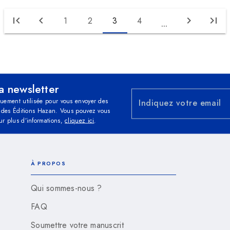
first_page
chevron_left
chevron_right
last_page
1
2
3
4
...
la newsletter
quement utilisée pour vous envoyer des
Indiquez votre email
és des Éditions Hazan. Vous pouvez vous
ur plus d’informations,
cliquez ici
.
À PROPOS
Qui sommes-nous ?
FAQ
Soumettre votre manuscrit