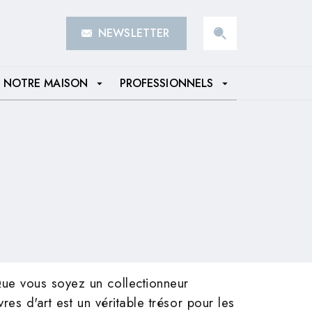
NEWSLETTER
search
NOTRE MAISON
PROFESSIONNELS
arrow_drop_down
arrow_drop_down
ue vous soyez un collectionneur
es d'art est un véritable trésor pour les