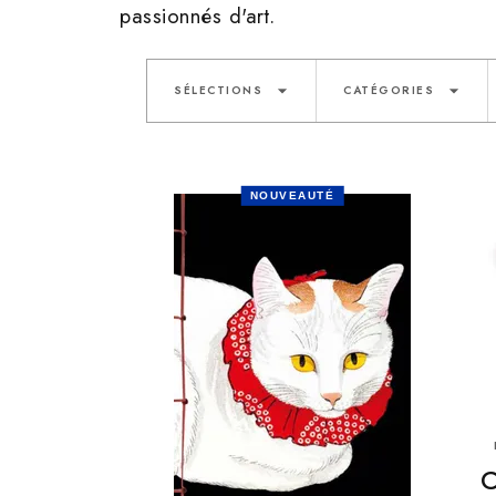
passionnés d'art.
arrow_drop_down
arrow_drop_down
SÉLECTIONS
CATÉGORIES
NOUVEAUTÉ
C