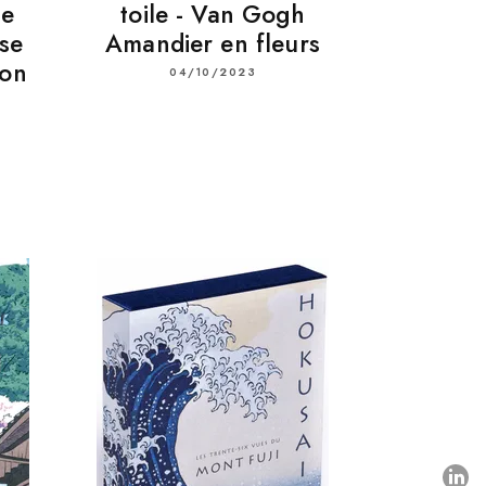
de
toile - Van Gogh
se
Amandier en fleurs
ion
04/10/2023
P