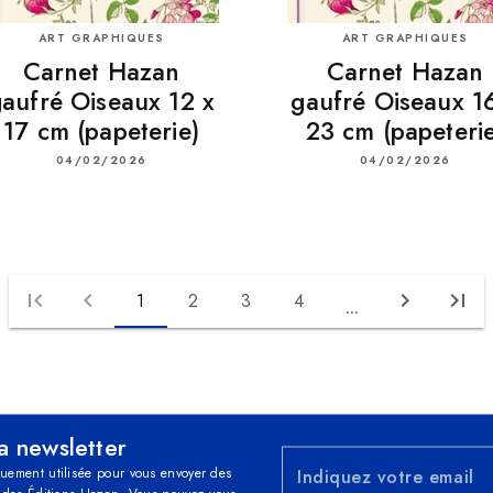
ART GRAPHIQUES
ART GRAPHIQUES
Carnet Hazan
Carnet Hazan
aufré Oiseaux 12 x
gaufré Oiseaux 1
17 cm (papeterie)
23 cm (papeterie
04/02/2026
04/02/2026
first_page
chevron_left
chevron_right
last_page
1
2
3
4
...
la newsletter
quement utilisée pour vous envoyer des
Indiquez votre email