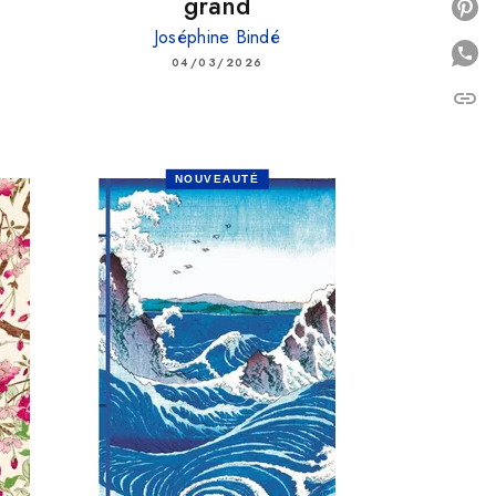
grand
P
Joséphine Bindé
04/03/2026
link
C
NOUVEAUTÉ