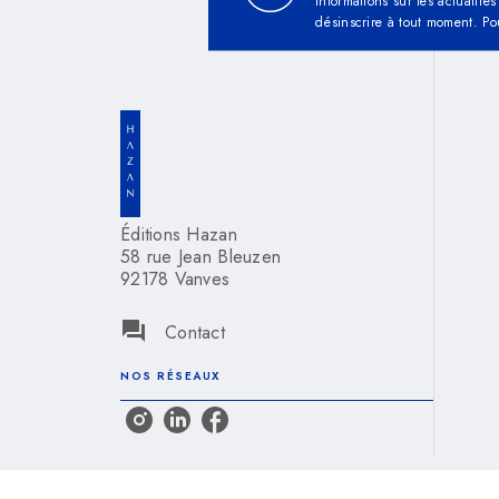
informations sur les actualit
désinscrire à tout moment. Po
Éditions Hazan
58 rue Jean Bleuzen
92178 Vanves
question_answer
Contact
NOS RÉSEAUX
Mentions légales
Paramétrez vos préférence