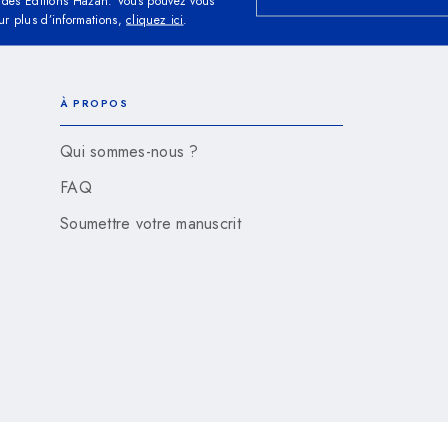
és des Éditions Hazan. Vous pouvez vous
ur plus d’informations,
cliquez ici
.
À PROPOS
Qui sommes-nous ?
FAQ
Soumettre votre manuscrit
s cookies
Charte des Données Personnelles
Conditions Géné