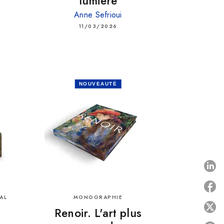
lumière
n
Anne Sefrioui
11/03/2026
NOUVEAUTÉ
P
AL
MONOGRAPHIE
P
Renoir. L'art plus