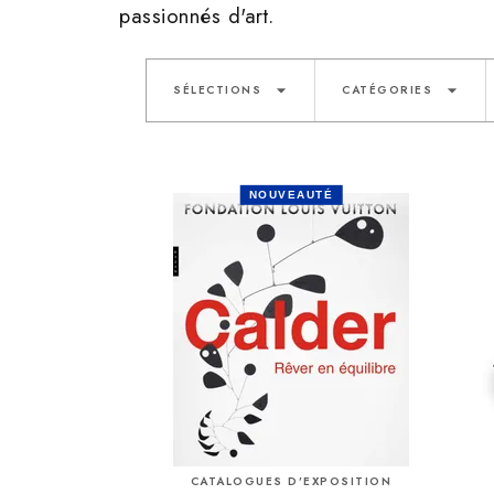
passionnés d'art.
arrow_drop_down
arrow_drop_down
SÉLECTIONS
CATÉGORIES
NOUVEAUTÉ
CATALOGUES D’EXPOSITION