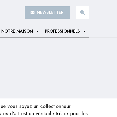
NEWSLETTER
search
NOTRE MAISON
PROFESSIONNELS
arrow_drop_down
arrow_drop_down
ue vous soyez un collectionneur
es d'art est un véritable trésor pour les