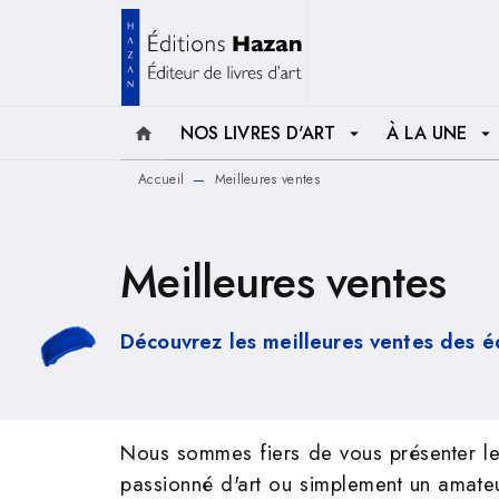
MENU
RECHERCHE
CONTENU
NOS LIVRES D'ART
À LA UNE
home
arrow_drop_down
arrow_drop_down
Accueil
Meilleures ventes
—
Meilleures ventes
Découvrez les meilleures ventes des é
Nous sommes fiers de vous présenter le
passionné d'art ou simplement un amateur 