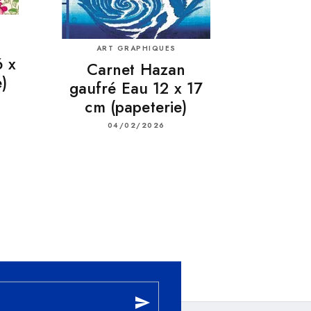
ART GRAPHIQUES
6 x
Carnet Hazan
)
gaufré Eau 12 x 17
cm (papeterie)
04/02/2026
send