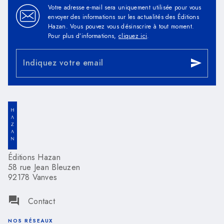
Votre adresse e-mail sera uniquement utilisée pour vous
envoyer des informations sur les actualités des Éditions
Hazan. Vous pouvez vous désinscrire à tout moment.
Pour plus d’informations,
cliquez ici
.
Indiquez votre email
send
Éditions Hazan
58 rue Jean Bleuzen
92178 Vanves
question_answer
Contact
NOS RÉSEAUX