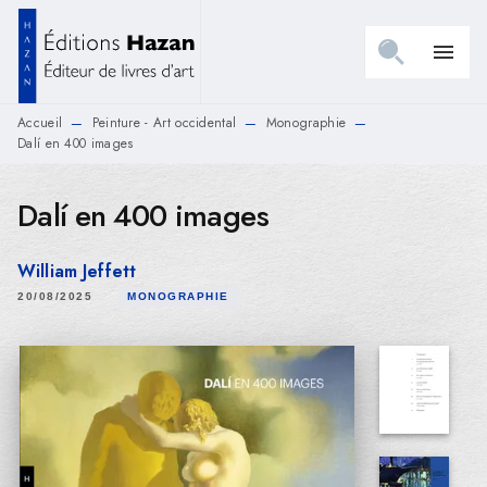
MENU
RECHERCHE
CONTENU
menu
PIED DE PAGE
Accueil
Peinture - Art occidental
Monographie
—
—
—
Dalí en 400 images
Dalí en 400 images
William Jeffett
20/08/2025
MONOGRAPHIE