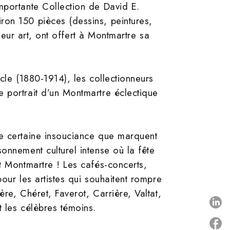
mportante Collection de David E.
ron 150 pièces (dessins, peintures,
 leur art, ont offert à Montmartre sa
cle (1880-1914), les collectionneurs
 portrait d’un Montmartre éclectique
ne certaine insouciance que marquent
onnement culturel intense où la fête
t Montmartre ! Les cafés-concerts,
pour les artistes qui souhaitent rompre
ère, Chéret, Faverot, Carrière, Valtat,
P
t les célèbres témoins.