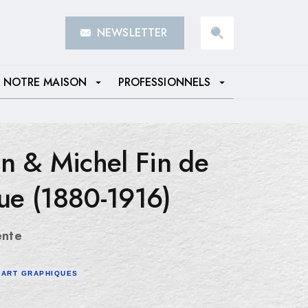
NEWSLETTER
search
NOTRE MAISON
PROFESSIONNELS
arrow_drop_down
arrow_drop_down
n & Michel Fin de
que (1880-1916)
ente
ART GRAPHIQUES