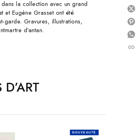
 dans la collection avec un grand
P
t et Eugène Grasset ont été
garde. Gravures, illustrations,
P
ntmartre d’antan.
link
C
 D’ART
NOUVEAUTÉ