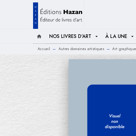
MENU
RECHERCHE
CONTENU
NOS LIVRES D'ART
À LA UNE
home
arrow_drop_down
arrow_drop_down
Accueil
Autres domaines artistiques
Art graphique
—
—