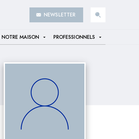
NEWSLETTER
search
NOTRE MAISON
PROFESSIONNELS
arrow_drop_down
arrow_drop_down