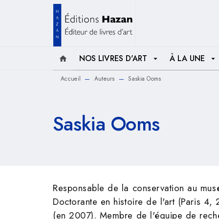
MENU
RECHERCHE
CONTENU
NOS LIVRES D'ART
À LA UNE
home
arrow_drop_down
arrow_drop_down
Accueil
Auteurs
Saskia Ooms
—
—
Saskia Ooms
Responsable de la conservation au musé
Doctorante en histoire de l'art (Paris 4
(en 2007). Membre de l'équipe de recher