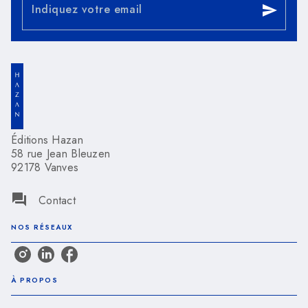
Indiquez votre email
send
Éditions Hazan
58 rue Jean Bleuzen
92178 Vanves
question_answer
Contact
NOS RÉSEAUX
À PROPOS