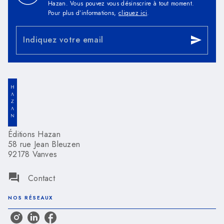
Hazan. Vous pouvez vous désinscrire à tout moment.
Pour plus d’informations,
cliquez ici
.
Indiquez votre email
send
Éditions Hazan
58 rue Jean Bleuzen
92178 Vanves
question_answer
Contact
NOS RÉSEAUX