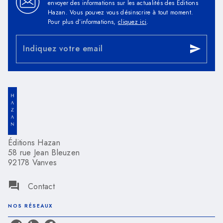
envoyer des informations sur les actualités des Éditions
Hazan. Vous pouvez vous désinscrire à tout moment.
Pour plus d’informations,
cliquez ici
.
Indiquez votre email
send
Éditions Hazan
58 rue Jean Bleuzen
92178 Vanves
question_answer
Contact
NOS RÉSEAUX