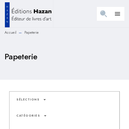
MENU
RECHERCHE
CONTENU
menu
PIED DE PAGE
Accueil
Papeterie
—
Papeterie
arrow_drop_down
SÉLECTIONS
arrow_drop_down
CATÉGORIES