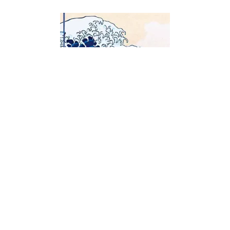
ART GRAPHIQUES
Carnet Hazan gaufré Grande vague
de Kanagawa 18 x 26 cm (papeterie)
20/08/2025