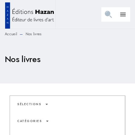
MENU
RECHERCHE
CONTENU
menu
PIED DE PAGE
Accueil
Nos livres
—
Nos livres
arrow_drop_down
SÉLECTIONS
arrow_drop_down
CATÉGORIES