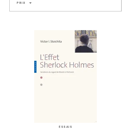
arrow_drop_down
PRIX
ESSAIS