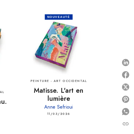
NOUVEAUTÉ
P
PEINTURE - ART OCCIDENTAL
P
Matisse. L'art en
AL
lumière
P
au.
Anne Sefrioui
11/03/2026
link
C