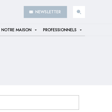
NEWSLETTER
search
NOTRE MAISON
PROFESSIONNELS
arrow_drop_down
arrow_drop_down