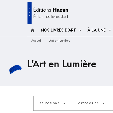
MENU
RECHERCHE
CONTENU
NOS LIVRES D'ART
À LA UNE
home
arrow_drop_down
arrow_drop_down
Accueil
L'Art en Lumière
—
L'Art en Lumière
arrow_drop_down
arrow_drop_down
SÉLECTIONS
CATÉGORIES