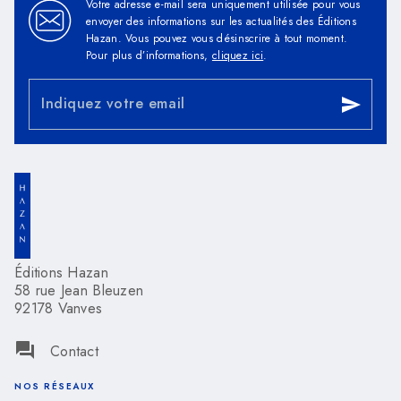
Votre adresse e-mail sera uniquement utilisée pour vous
envoyer des informations sur les actualités des Éditions
Hazan. Vous pouvez vous désinscrire à tout moment.
Pour plus d’informations,
cliquez ici
.
Indiquez votre email
send
Éditions Hazan
58 rue Jean Bleuzen
92178 Vanves
question_answer
Contact
NOS RÉSEAUX