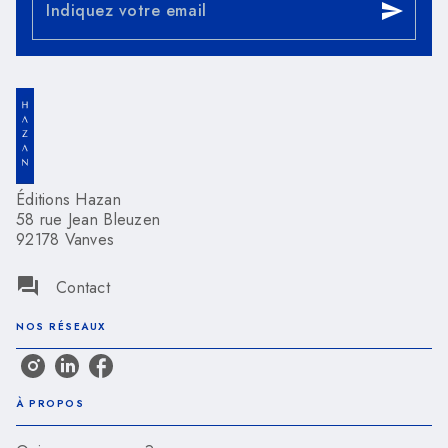
Indiquez votre email
send
Éditions Hazan
58 rue Jean Bleuzen
92178 Vanves
question_answer
Contact
NOS RÉSEAUX
À PROPOS