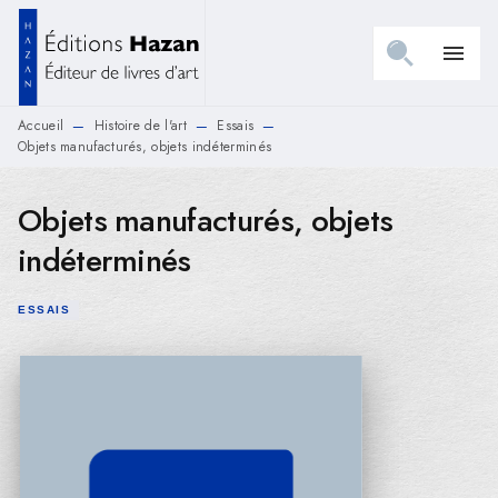
MENU
RECHERCHE
CONTENU
menu
PIED DE PAGE
Accueil
Histoire de l'art
Essais
—
—
—
Objets manufacturés, objets indéterminés
Objets manufacturés, objets
indéterminés
ESSAIS