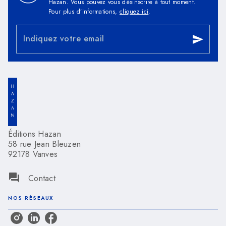
Hazan. Vous pouvez vous désinscrire à tout moment.
Pour plus d’informations,
cliquez ici
.
Indiquez votre email
send
Éditions Hazan
58 rue Jean Bleuzen
92178 Vanves
question_answer
Contact
NOS RÉSEAUX