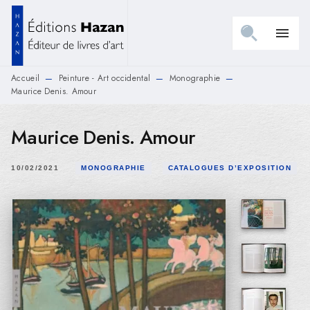
MENU
RECHERCHE
CONTENU
menu
PIED DE PAGE
Accueil
Peinture - Art occidental
Monographie
—
—
—
Maurice Denis. Amour
Maurice Denis. Amour
10/02/2021
MONOGRAPHIE
CATALOGUES D’EXPOSITION