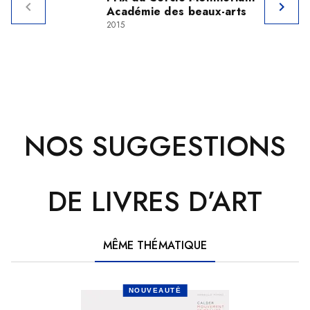
navigate_before
navigate_next
Académie des beaux-arts
2015
NOS SUGGESTIONS
DE LIVRES D’ART
MÊME THÉMATIQUE
NOUVEAUTÉ