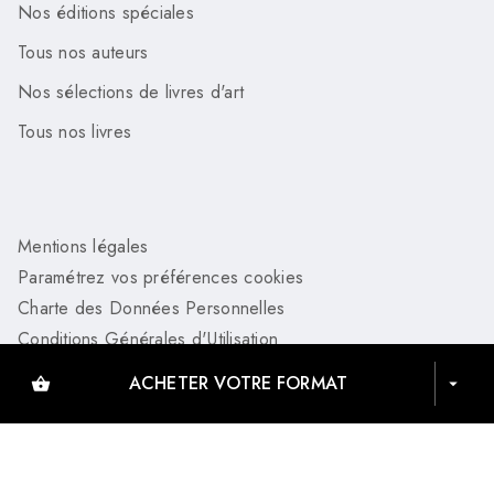
Nos éditions spéciales
Tous nos auteurs
Nos sélections de livres d'art
Tous nos livres
Mentions légales
Paramétrez vos préférences cookies
Charte des Données Personnelles
Conditions Générales d'Utilisation
Charte de référencement
ACHETER VOTRE FORMAT
shopping_basket
arrow_drop_down
HAZAN© 2026