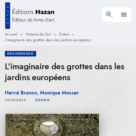
MENU
RECHERCHE
CONTENU
menu
PIED DE PAGE
Accueil
Histoire de l'art
Essais
—
—
—
L'imaginaire des grottes dans les jardins européens
RÉCOMPENSÉ
L'imaginaire des grottes dans les
jardins européens
Hervé Brunon
,
Monique Mosser
15/10/2014
ESSAIS