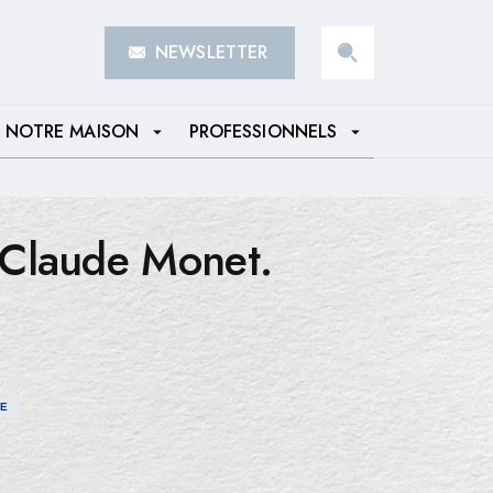
NEWSLETTER
search
NOTRE MAISON
PROFESSIONNELS
arrow_drop_down
arrow_drop_down
Claude Monet.
IE