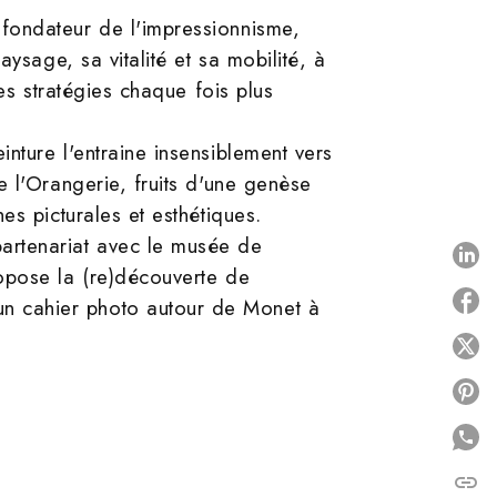
fondateur de l'impressionnisme,
ysage, sa vitalité et sa mobilité, à
es stratégies chaque fois plus
nture l'entraine insensiblement vers
e l'Orangerie, fruits d'une genèse
es picturales et esthétiques.
artenariat avec le musée de
P
opose la (re)découverte de
n cahier photo autour de Monet à
P
P
link
C