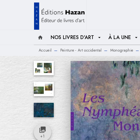
MENU
RECHERCHE
CONTENU
NOS LIVRES D'ART
À LA UNE
home
arrow_drop_down
arrow_drop_down
Accueil
Peinture - Art occidental
Monographie
—
—
—
collections
+
1