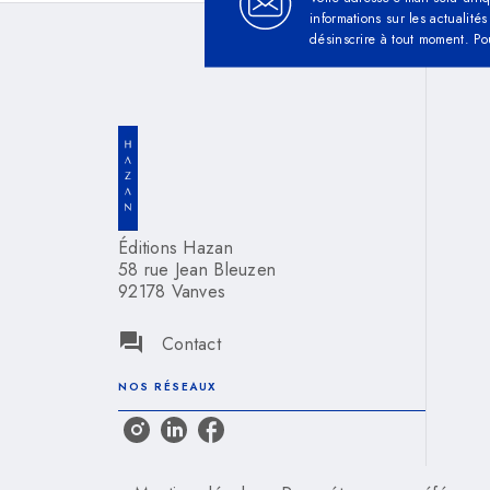
informations sur les actualit
désinscrire à tout moment. Po
Éditions Hazan
58 rue Jean Bleuzen
92178 Vanves
question_answer
Contact
NOS RÉSEAUX