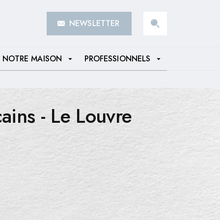
NEWSLETTER
search
NOTRE MAISON
PROFESSIONNELS
arrow_drop_down
arrow_drop_down
cains - Le Louvre