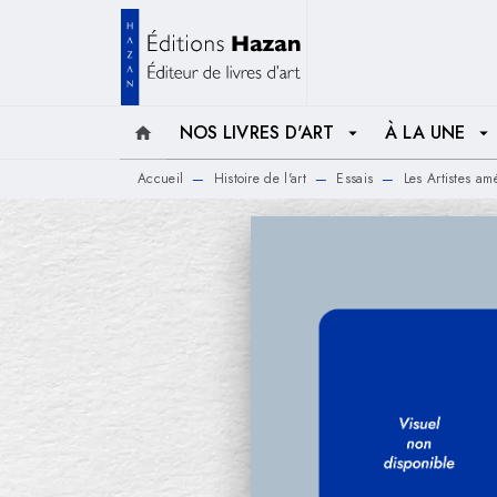
MENU
RECHERCHE
CONTENU
NOS LIVRES D'ART
À LA UNE
home
arrow_drop_down
arrow_drop_down
Accueil
Histoire de l'art
Essais
Les Artistes am
—
—
—