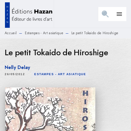
MENU
RECHERCHE
CONTENU
menu
PIED DE PAGE
Accueil
Estampes - Art asiatique
Le petit Tokaido de Hiroshige
—
—
Le petit Tokaido de Hiroshige
Nelly Delay
26/09/2012
ESTAMPES - ART ASIATIQUE