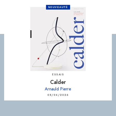
NOUVEAUTÉ
ESSAIS
Calder
Arnauld Pierre
08/04/2026