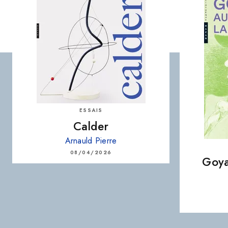
ESSAIS
Calder
Arnauld Pierre
08/04/2026
Goya