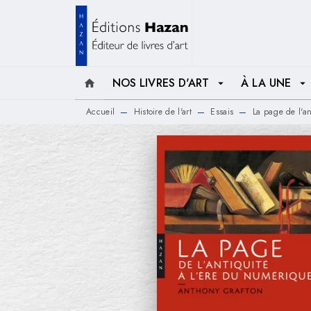
MENU
RECHERCHE
CONTENU
NOS LIVRES D'ART
À LA UNE
home
arrow_drop_down
arrow_drop_down
Accueil
Histoire de l'art
Essais
La page de l'an
—
—
—