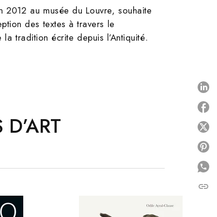
n 2012 au musée du Louvre, souhaite
tion des textes à travers le
a tradition écrite depuis l’Antiquité.
P
 D’ART
P
P
link
C