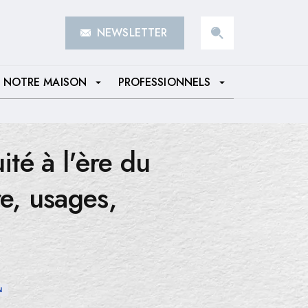
NEWSLETTER
search
NOTRE MAISON
PROFESSIONNELS
arrow_drop_down
arrow_drop_down
ité à l'ère du
e, usages,
N