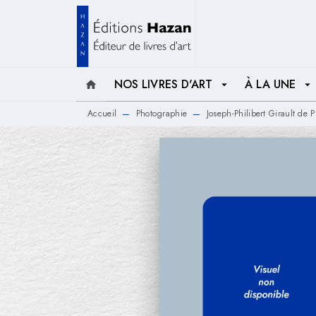
MENU
RECHERCHE
CONTENU
NOS LIVRES D'ART
À LA UNE
home
arrow_drop_down
arrow_drop_down
Accueil
Photographie
Joseph-Philibert Girault de
—
—