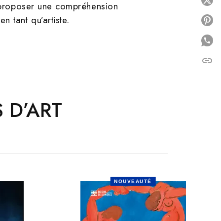
P
ur proposer une compréhension
 tant qu’artiste.
P
link
C
 D’ART
NOUVEAUTÉ