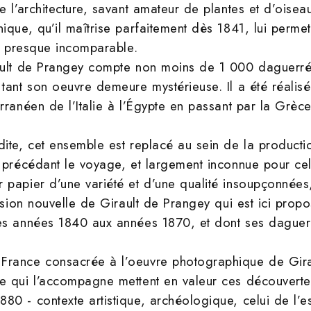
e l’architecture, savant amateur de plantes et d’oiseau
ique, qu’il maîtrise parfaitement dès 1841, lui perme
nt presque incomparable.
ault de Prangey compte non moins de 1 000 daguerréo
tant son oeuvre demeure mystérieuse. Il a été réalisé
ranéen de l’Italie à l’Égypte en passant par la Grèce,
dite, cet ensemble est replacé au sein de la producti
 précédant le voyage, et largement inconnue pour cell
 papier d’une variété et d’une qualité insoupçonnées
vision nouvelle de Girault de Prangey qui est ici prop
es années 1840 aux années 1870, et dont ses daguer
rance consacrée à l’oeuvre photographique de Girau
e qui l’accompagne mettent en valeur ces découverte
0 - contexte artistique, archéologique, celui de l’esso