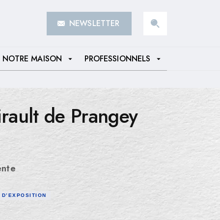
NEWSLETTER
search
NOTRE MAISON
PROFESSIONNELS
arrow_drop_down
arrow_drop_down
irault de Prangey
ente
 D’EXPOSITION