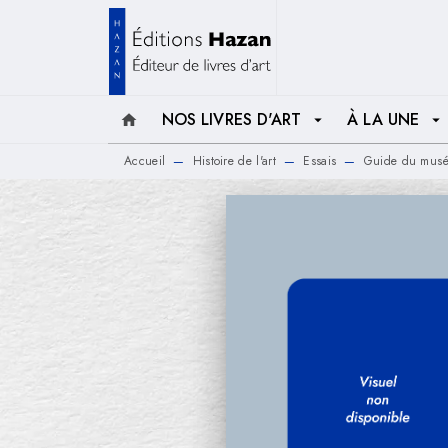
MENU
RECHERCHE
CONTENU
NOS LIVRES D'ART
À LA UNE
home
arrow_drop_down
arrow_drop_down
Accueil
Histoire de l'art
Essais
Guide du musée
—
—
—