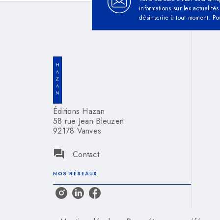
informations sur les actualit
désinscrire à tout moment. Po
Éditions Hazan
58 rue Jean Bleuzen
92178 Vanves
question_answer
Contact
NOS RÉSEAUX