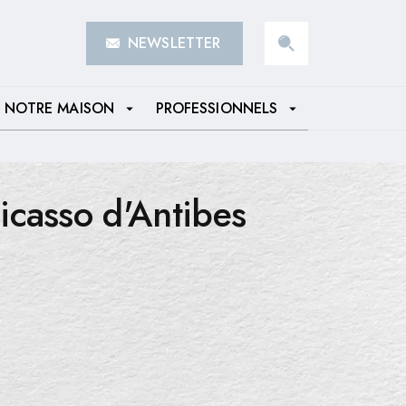
NEWSLETTER
search
NOTRE MAISON
PROFESSIONNELS
arrow_drop_down
arrow_drop_down
casso d'Antibes