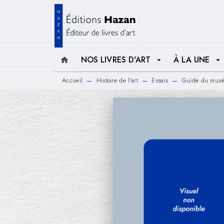
MENU
RECHERCHE
CONTENU
NOS LIVRES D'ART
À LA UNE
home
arrow_drop_down
arrow_drop_down
Accueil
Histoire de l'art
Essais
Guide du musée
—
—
—