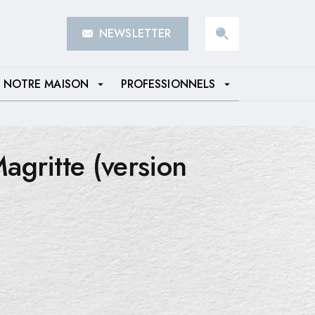
NEWSLETTER
search
NOTRE MAISON
PROFESSIONNELS
arrow_drop_down
arrow_drop_down
gritte (version