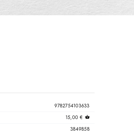
9782754103633
15,00 €
shopping_basket
3849858