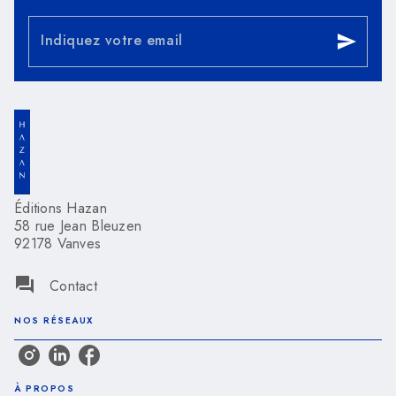
Indiquez votre email
send
Éditions Hazan
58 rue Jean Bleuzen
92178 Vanves
question_answer
Contact
NOS RÉSEAUX
À PROPOS