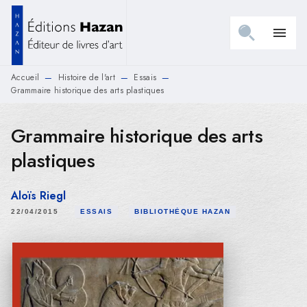
MENU
RECHERCHE
CONTENU
menu
PIED DE PAGE
Accueil
Histoire de l'art
Essais
—
—
—
Grammaire historique des arts plastiques
Grammaire historique des arts
plastiques
Aloïs Riegl
22/04/2015
ESSAIS
BIBLIOTHÈQUE HAZAN