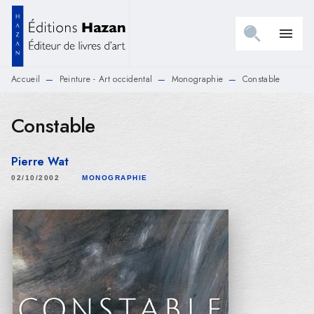
MENU
RECHERCHE
CONTENU
menu
PIED DE PAGE
Accueil
Peinture - Art occidental
Monographie
Constable
—
—
—
Constable
Pierre Wat
02/10/2002
MONOGRAPHIE