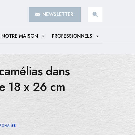
NEWSLETTER
search
NOTRE MAISON
PROFESSIONNELS
arrow_drop_down
arrow_drop_down
camélias dans
se 18 x 26 cm
APONAISE