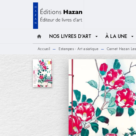
MENU
RECHERCHE
CONTENU
NOS LIVRES D'ART
À LA UNE
home
arrow_drop_down
arrow_drop_down
Accueil
Estampes - Art asiatique
Carnet Hazan Les
—
—