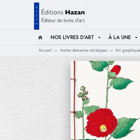
MENU
RECHERCHE
CONTENU
NOS LIVRES D'ART
À LA UNE
home
arrow_drop_down
arrow_drop_down
Accueil
Autres domaines artistiques
Art graphique
—
—