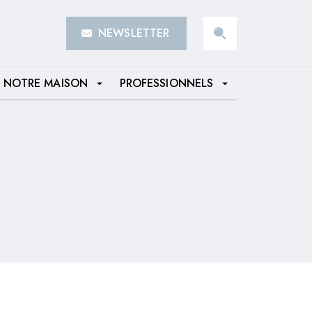
NEWSLETTER
search
NOTRE MAISON
PROFESSIONNELS
arrow_drop_down
arrow_drop_down