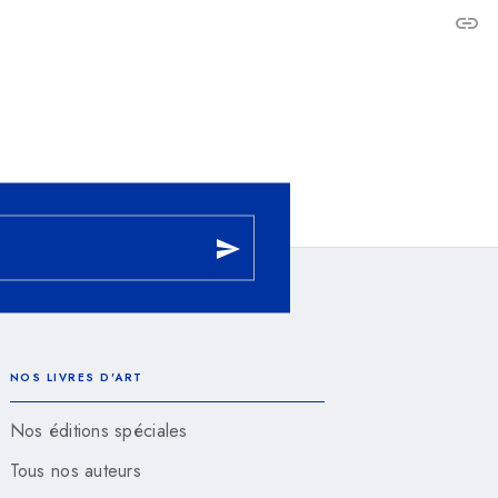
link
C
send
NOS LIVRES D'ART
Nos éditions spéciales
Tous nos auteurs