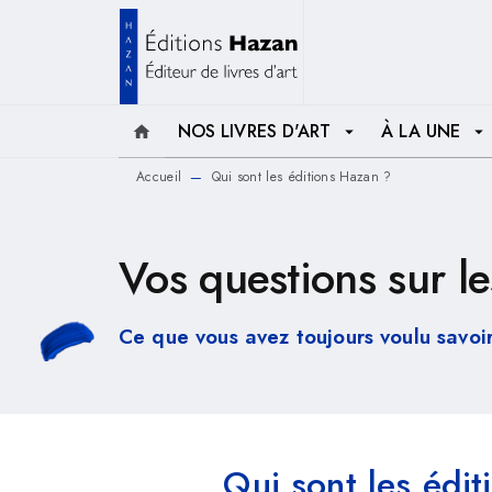
MENU
RECHERCHE
CONTENU
NOS LIVRES D'ART
À LA UNE
home
arrow_drop_down
arrow_drop_down
Accueil
Qui sont les éditions Hazan ?
—
Vos questions sur l
Ce que vous avez toujours voulu savoir
Qui sont les édi