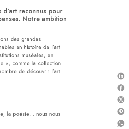
es d’art reconnus pour
mpenses. Notre ambition
itons des grandes
bles en histoire de l’art
titutions muséales, en
age », comme la collection
nombre de découvrir l’art
P
P
P
ture, la poésie… nous nous