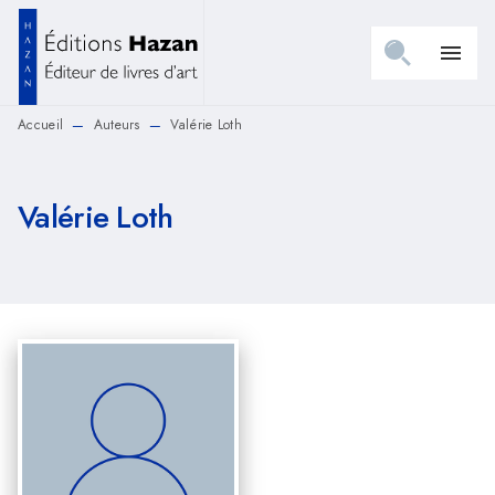
MENU
RECHERCHE
CONTENU
menu
PIED DE PAGE
Accueil
Auteurs
Valérie Loth
—
—
Valérie Loth