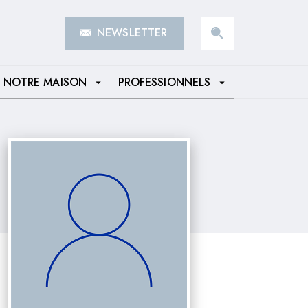
NEWSLETTER
search
NOTRE MAISON
PROFESSIONNELS
arrow_drop_down
arrow_drop_down