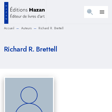
MENU
RECHERCHE
CONTENU
menu
PIED DE PAGE
Accueil
Auteurs
Richard R. Brettell
—
—
Richard R. Brettell