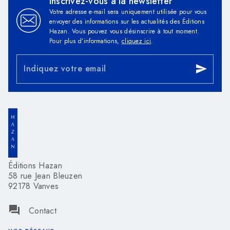
Inscrivez-vous à la newsletter
Votre adresse e-mail sera uniquement utilisée pour vous
envoyer des informations sur les actualités des Éditions
Hazan. Vous pouvez vous désinscrire à tout moment.
Pour plus d’informations,
cliquez ici
.
Indiquez votre email
send
Éditions Hazan
58 rue Jean Bleuzen
92178 Vanves
question_answer
Contact