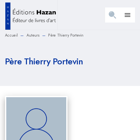
MENU
RECHERCHE
CONTENU
menu
PIED DE PAGE
Accueil
Auteurs
Père Thierry Portevin
—
—
Père Thierry Portevin