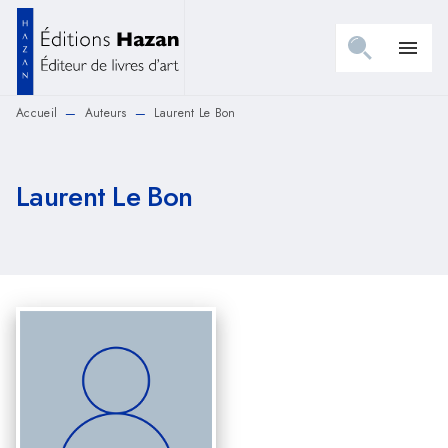
MENU
RECHERCHE
CONTENU
menu
PIED DE PAGE
Accueil
Auteurs
Laurent Le Bon
—
—
Laurent Le Bon