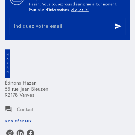
Hazan. Vous pouvez vous désinscrire à tout moment.
Pour plus d’informations,
cliquez ici
.
Indiquez votre email
send
Éditions Hazan
58 rue Jean Bleuzen
92178 Vanves
question_answer
Contact
NOS RÉSEAUX