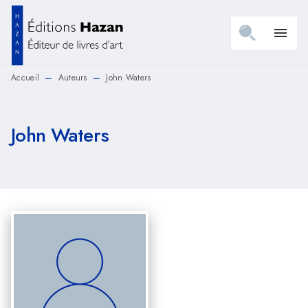
MENU
RECHERCHE
CONTENU
menu
PIED DE PAGE
Accueil
Auteurs
John Waters
—
—
John Waters