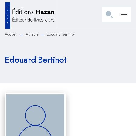
MENU
RECHERCHE
CONTENU
menu
PIED DE PAGE
Accueil
Auteurs
Edouard Bertinot
—
—
Edouard Bertinot