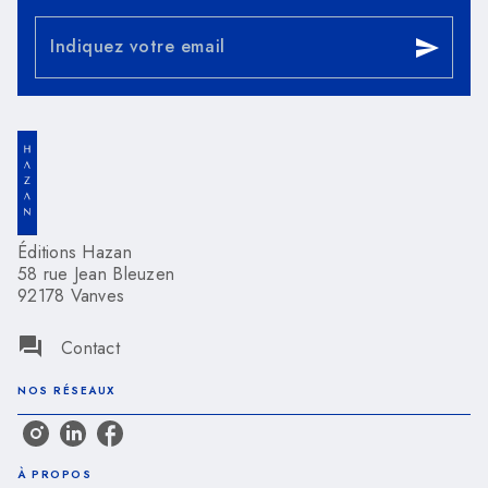
Indiquez votre email
send
Éditions Hazan
58 rue Jean Bleuzen
92178 Vanves
question_answer
Contact
NOS RÉSEAUX
À PROPOS